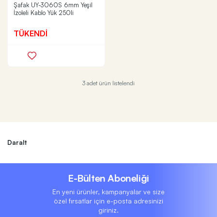
Şafak UY-3060S 6mm Yeşil
İzoleli Kablo Yük 250li
TÜKENDİ
3 adet ürün listelendi
Daralt
E-Bülten Aboneliği
En yeni ürünler, kampanyalar ve size
özel fırsatlar için e-posta adresinizi
giriniz.