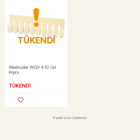
TÜKENDİ
Weidmüller WQV 4-10 Üst
Köprü
TÜKENDİ
9 adet ürün listelendi