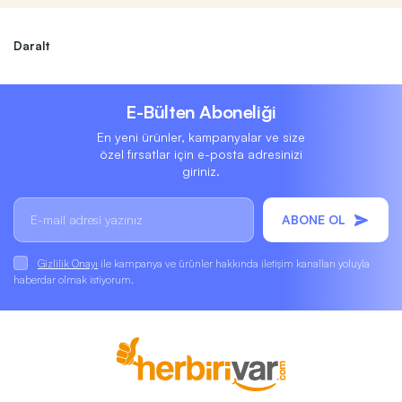
Daralt
E-Bülten Aboneliği
En yeni ürünler, kampanyalar ve size
özel fırsatlar için e-posta adresinizi
giriniz.
ABONE OL
Gizlilik Onayı
ile kampanya ve ürünler hakkında iletişim kanalları yoluyla
haberdar olmak istiyorum.