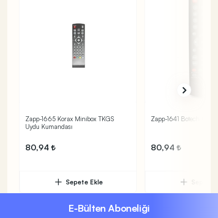
Zapp-1665 Korax Minibox TKGS
Zapp-1641 Botech Uydu
Uydu Kumandası
80,94
80,94
Sepete Ekle
Sepete 
E-Bülten Aboneliği