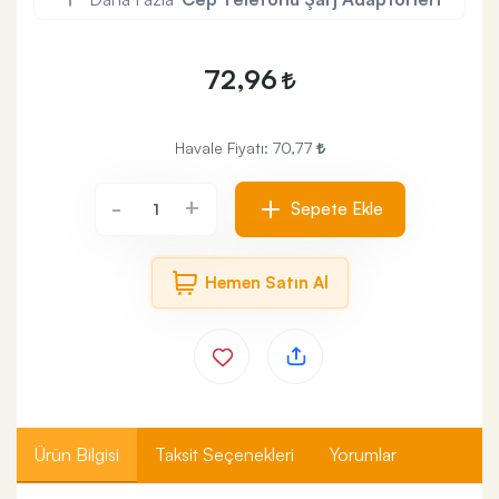
72,96
Havale Fiyatı:
70,77
+
-
Sepete Ekle
Hemen Satın Al
Ürün Bilgisi
Taksit Seçenekleri
Yorumlar