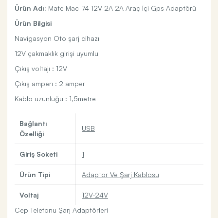
Ürün Adı:
Mate Mac-74 12V 2A 2A Araç İçi Gps Adaptörü
Ürün Bilgisi
Navigasyon Oto şarj cihazı
12V çakmaklık girişi uyumlu
Çıkış voltajı : 12V
Çıkış amperi : 2 amper
Kablo uzunluğu : 1,5metre
Bağlantı
USB
Özelliği
Giriş Soketi
1
Ürün Tipi
Adaptör Ve Şarj Kablosu
Voltaj
12V-24V
Cep Telefonu Şarj Adaptörleri