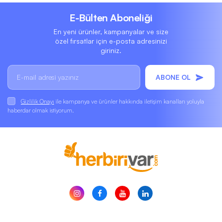
E-Bülten Aboneliği
En yeni ürünler, kampanyalar ve size
özel fırsatlar için e-posta adresinizi
giriniz.
ABONE OL
Gizlilik Onayı
ile kampanya ve ürünler hakkında iletişim kanalları yoluyla
haberdar olmak istiyorum.