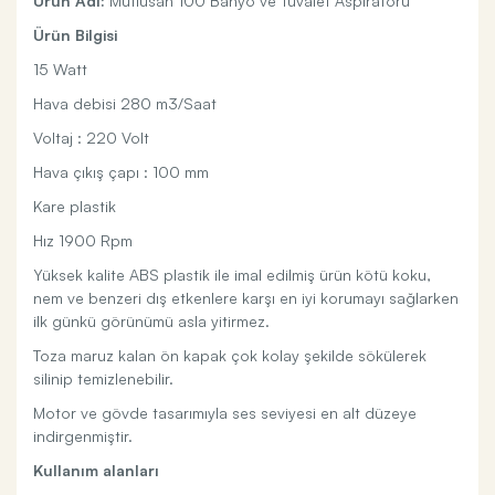
Ürün Adı:
Mutlusan 100 Banyo ve Tuvalet Aspiratörü
Ürün Bilgisi
15 Watt
Hava debisi 280 m3/Saat
Voltaj : 220 Volt
Hava çıkış çapı : 100 mm
Kare plastik
Hız 1900 Rpm
Yüksek kalite ABS plastik ile imal edilmiş ürün kötü koku,
nem ve benzeri dış etkenlere karşı en iyi korumayı sağlarken
ilk günkü görünümü asla yitirmez.
Toza maruz kalan ön kapak çok kolay şekilde sökülerek
silinip temizlenebilir.
Motor ve gövde tasarımıyla ses seviyesi en alt düzeye
indirgenmiştir.
Kullanım alanları