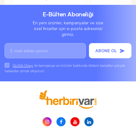
E-Bülten Aboneliği
En yeni ürünler, kampanyalar ve size
özel fırsatlar için e-posta adresinizi
giriniz.
ABONE OL
Gizlilik Onayı
ile kampanya ve ürünler hakkında iletişim kanalları yoluyla
haberdar olmak istiyorum.