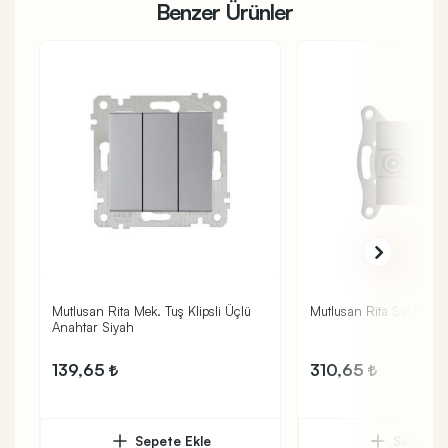
Benzer Ürünler
Mutlusan Rita Mek. Tuş Klipsli Üçlü
Mutlusan Rita Sat Prizi
Anahtar Siyah
139,65
310,65
Sepete Ekle
Sepete 