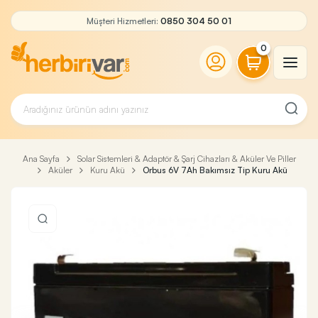
Müşteri Hizmetleri:
0850 304 50 01
0
Ana Sayfa
Solar Sistemleri & Adaptör & Şarj Cihazları & Aküler Ve Piller
Aküler
Kuru Akü
Orbus 6V 7Ah Bakımsız Tip Kuru Akü