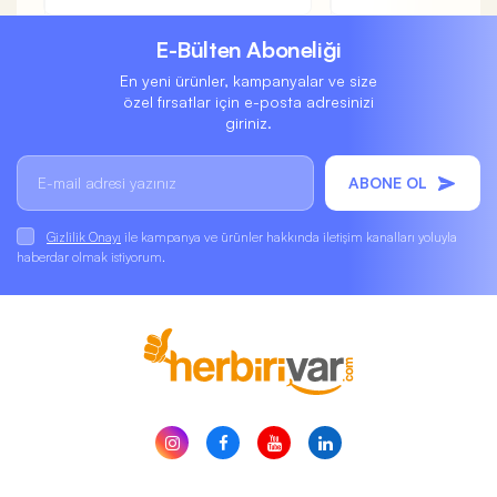
E-Bülten Aboneliği
En yeni ürünler, kampanyalar ve size
özel fırsatlar için e-posta adresinizi
giriniz.
ABONE OL
Gizlilik Onayı
ile kampanya ve ürünler hakkında iletişim kanalları yoluyla
haberdar olmak istiyorum.