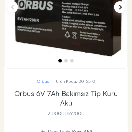
Orbus
Ürün Kodu:
2016510
Orbus 6V 7Ah Bakımsız Tip Kuru
Akü
2100000162000
Daha Fazla
Kuru Akü