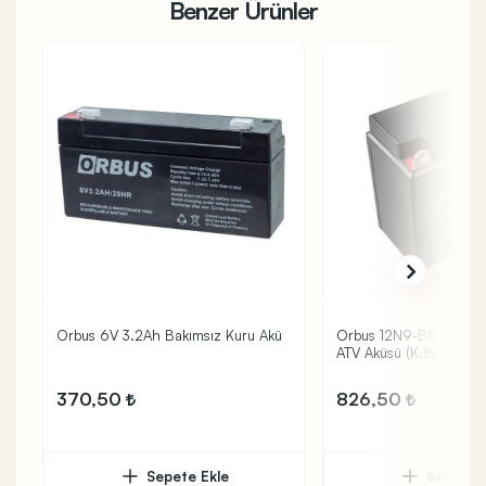
Benzer Ürünler
Orbus 6V 3.2Ah Bakımsız Kuru Akü
Orbus 12N9-BS 12V 9Ah
ATV Aküsü (K.8)
370,50
826,50
Sepete Ekle
Sepete 