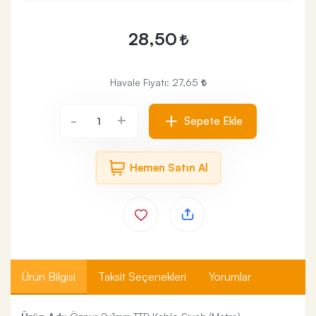
28,50
Havale Fiyatı:
27,65
+
-
Sepete Ekle
Hemen Satın Al
Ürün Bilgisi
Taksit Seçenekleri
Yorumlar