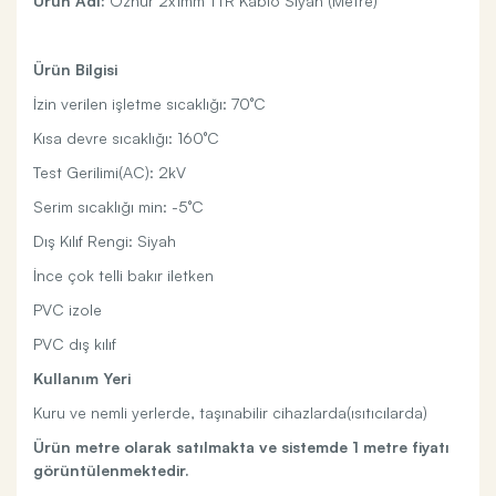
Ürün Adı:
Öznur 2x1mm TTR Kablo Siyah (Metre)
Ürün Bilgisi
İzin verilen işletme sıcaklığı: 70°C
Kısa devre sıcaklığı: 160°C
Test Gerilimi(AC): 2kV
Serim sıcaklığı min: -5°C
Dış Kılıf Rengi: Siyah
İnce çok telli bakır iletken
PVC izole
PVC dış kılıf
Kullanım Yeri
Kuru ve nemli yerlerde, taşınabilir cihazlarda(ısıtıcılarda)
Ürün metre olarak satılmakta ve sistemde 1 metre fiyatı
görüntülenmektedir.