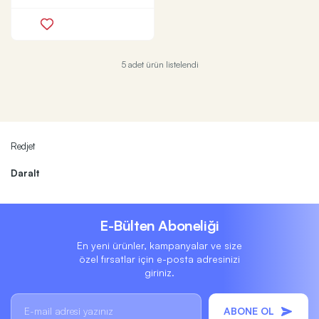
5 adet ürün listelendi
Redjet
Daralt
E-Bülten Aboneliği
En yeni ürünler, kampanyalar ve size
özel fırsatlar için e-posta adresinizi
giriniz.
ABONE OL