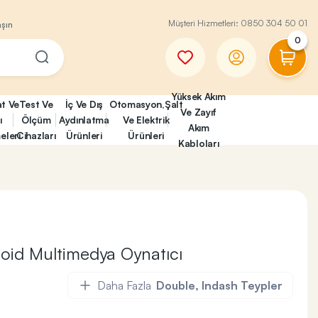
Müşteri Hizmetleri:
0850 304 50 01
aşın
0
Yüksek Akım
at Ve
Test Ve
İç Ve Dış
Otomasyon,Şalt
Ve Zayıf
ı
Ölçüm
Aydınlatma
Ve Elektrik
Akım
eleri
Cihazları
Ürünleri
Ürünleri
Kabloları
id Multimedya Oynatıcı
Daha Fazla
Double, Indash Teypler