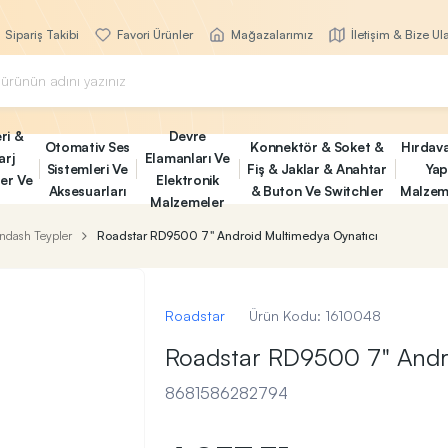
Sipariş Takibi
Favori Ürünler
Mağazalarımız
İletişim & Bize Ul
ri &
Devre
Otomativ Ses
Konnektör & Soket &
Hırdav
arj
Elamanları Ve
Sistemleri Ve
Fiş & Jaklar & Anahtar
Yap
ler Ve
Elektronik
Aksesuarları
& Buton Ve Switchler
Malzem
Malzemeler
Indash Teypler
Roadstar RD9500 7" Android Multimedya Oynatıcı
Roadstar
Ürün Kodu:
1610048
Roadstar RD9500 7" Andro
8681586282794