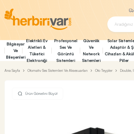
Elektrikli Ev
Profesyonel
Güvenlik
Solar Sistemle
Bilgisayar
Aletleri &
Ses Ve
Ve
Adaptör & Ş
Ve
Tüketici
Görüntü
Network
Cihazları & Akü
Bileşenleri
Elektroniği
Sistemleri
Sistemleri
Piller
Ana Sayfa
Otomativ Ses Sistemleri Ve Aksesuarları
Oto Teypler
Double, 
Ürün Görselini Büyüt