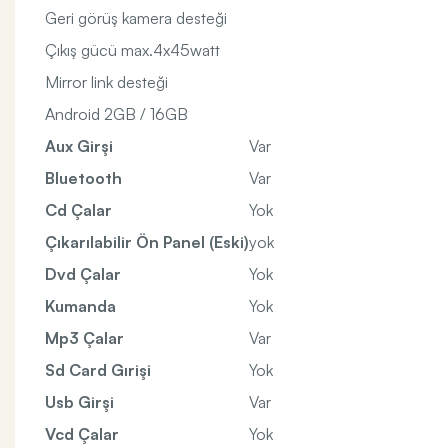
Geri görüş kamera desteği
Çıkış gücü max.4x45watt
Mirror link desteği
Android 2GB / 16GB
Aux Girşi
Var
Bluetooth
Var
Cd Çalar
Yok
Çıkarılabilir Ön Panel (Eski)
yok
Dvd Çalar
Yok
Kumanda
Yok
Mp3 Çalar
Var
Sd Card Gırişi
Yok
Usb Girşi
Var
Vcd Çalar
Yok