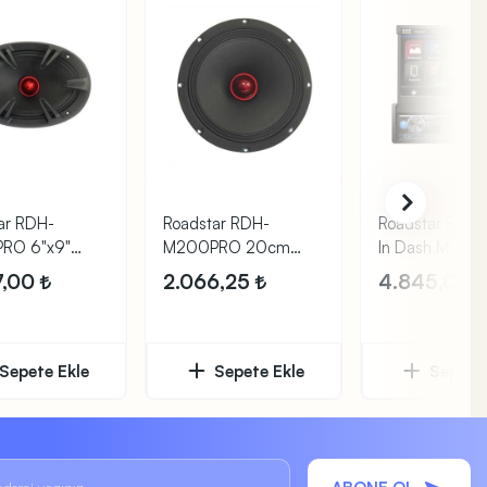
ar RDH-
Roadstar RDH-
Roadstar RD61
RO 6"x9"
M200PRO 20cm
In Dash Multi
Oval
250W Midrange
Oynatıcı
7,00
2.066,25
4.845,00
gee
Hoparlör
Sepete Ekle
Sepete Ekle
Sepete 