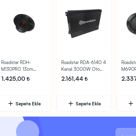
Roadstar RDH-
Roadstar RDA-6140 4
Roadst
M130PRO 13cm
Kanal 3000W Oto
M690P
180W Midrange
Anfi
500W 
1.425,00
2.161,44
2.33
Hoparlör
Midran
Sepete Ekle
Sepete Ekle