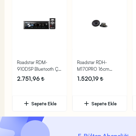
Roadstar RDM-
Roadstar RDH-
910DSP Bluetooth Çift
M170PRO 16cm
USB li Oto Teyp
200W Midrange
2.751,96
1.520,19
Hoparlör
Sepete Ekle
Sepete Ekle
E-Bülten Aboneliği