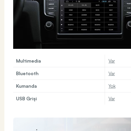
Multimedia
Var
Bluetooth
Var
Kumanda
Yok
USB Grişi
Var