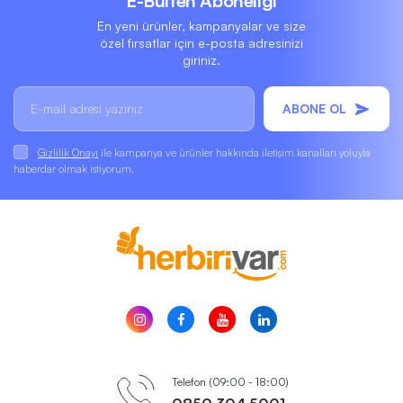
E-Bülten Aboneliği
En yeni ürünler, kampanyalar ve size
özel fırsatlar için e-posta adresinizi
giriniz.
ABONE OL
Gizlilik Onayı
ile kampanya ve ürünler hakkında iletişim kanalları yoluyla
haberdar olmak istiyorum.
Telefon (09:00 - 18:00)