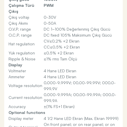
Çalışma Türü
PWM
Çıkış
Çıkış voltajı
0-30V
Çıkış Akımı
0-50A
O.V.P. range
DC 1~100% Değerlenmiş Çıkış Gücü
O.C.P. range
DC fixed 105% Maksimum Çıkış Gücü
CV≤0.2% +2 Ekran
Hat regulation
CC≤0.5% +2 Ekran
Yük regulation
≤0.5% +2 Ekran
Ripple & Noise
≤1% rms Tam Ölçü
Display
Voltmeter
4 Hane LED Ekran
Ammeter
4 Hane LED Ekran
0.000-9.999V; 00.00-99.99V; 000.0-
Voltage resolution
999.9V
0.000-9.999A; 00.00-99.99A; 000.0-
Current resolution
999.9A
Accuracy
±(1% FS+1 Ekran)
Optional functions
Display meter
4 1/2 Hane LED Ekran (Max. Ekran 19999)
On front panel; or on rear panel; or on