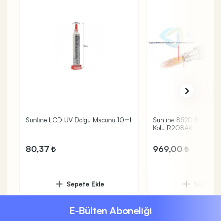
Sunline LCD UV Dolgu Macunu 10ml
Sunline 852D Brushles
Kolu R208AK
80,37
969,00
Sepete Ekle
Sepete 
E-Bülten Aboneliği