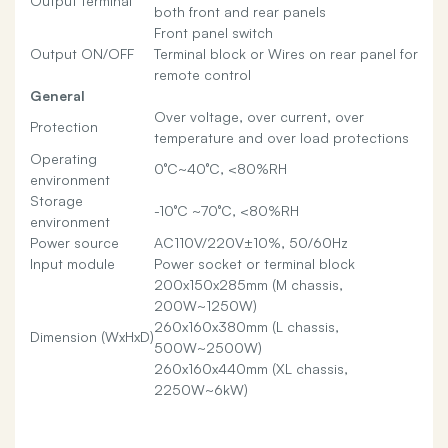
Output terminal
both front and rear panels
Front panel switch
Output ON/OFF
Terminal block or Wires on rear panel for
remote control
General
Over voltage, over current, over
Protection
temperature and over load protections
Operating
0°C~40°C, <80%RH
environment
Storage
-10°C ~70°C, <80%RH
environment
Power source
AC110V/220V±10%, 50/60Hz
Input module
Power socket or terminal block
200x150x285mm (M chassis,
200W~1250W)
260x160x380mm (L chassis,
Dimension (WxHxD)
500W~2500W)
260x160x440mm (XL chassis,
2250W~6kW)