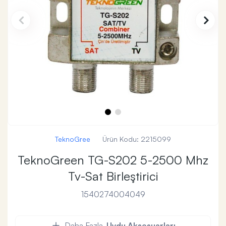
TeknoGree
Ürün Kodu:
2215099
TeknoGreen TG-S202 5-2500 Mhz
Tv-Sat Birleştirici
1540274004049
Daha Fazla
Uydu Aksesuarları