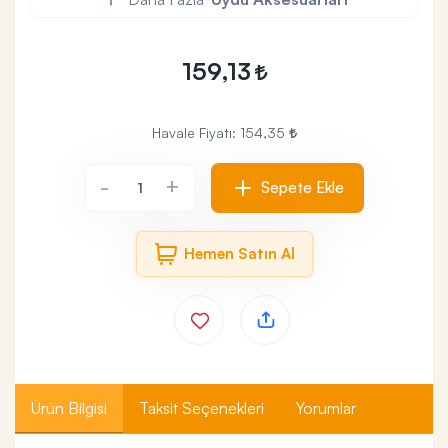
159,13
Havale Fiyatı:
154,35
+
-
Sepete Ekle
Hemen Satın Al
Ürün Bilgisi
Taksit Seçenekleri
Yorumlar