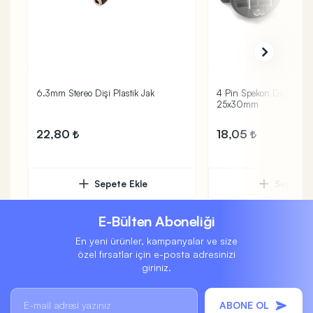
6.3mm Stereo Dişi Plastik Jak
4 Pin Spekon Dişi Şase 
25x30mm
22,80
18,05
Sepete Ekle
Sepete 
E-Bülten Aboneliği
En yeni ürünler, kampanyalar ve size
özel fırsatlar için e-posta adresinizi
giriniz.
ABONE OL