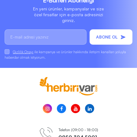
E-Bülten Aboneliği
En yeni ürünler, kampanyalar ve size
özel fırsatlar için e-posta adresinizi
giriniz.
ABONE OL
Gizlilik Onayı
ile kampanya ve ürünler hakkında iletişim kanalları yoluyla
haberdar olmak istiyorum.
Telefon (09:00 - 18:00)