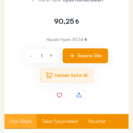
90,25
Havale Fiyatı:
87,54
+
-
Sepete Ekle
Hemen Satın Al
Ürün Bilgisi
Taksit Seçenekleri
Yorumlar