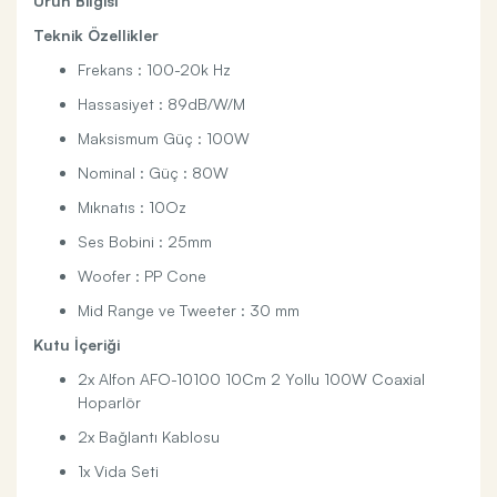
Ürün Bilgisi
Teknik Özellikler
Frekans : 100-20k Hz
Hassasiyet : 89dB/W/M
Maksismum Güç : 100W
Nominal : Güç : 80W
Mıknatıs : 10Oz
Ses Bobini : 25mm
Woofer : PP Cone
Mid Range ve Tweeter : 30 mm
Kutu İçeriği
2x Alfon AFO-10100 10Cm 2 Yollu 100W Coaxial
Hoparlör
2x Bağlantı Kablosu
1x Vida Seti