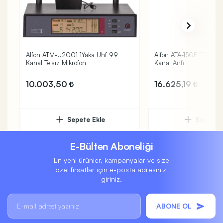
Alfon ATM-U2001 1Yaka Uhf 99
Alfon ATA-150E TR 150W
Kanal Telsiz Mikrofon
Kanal Anfi
10.003,50
16.625,19
Sepete Ekle
Sepete 
E-Bülten Aboneliği
En yeni ürünler, kampanyalar ve size
özel fırsatlar için e-posta adresinizi
giriniz.
ABONE OL