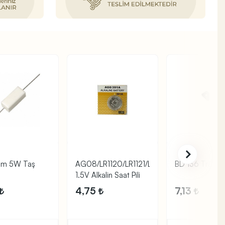
hm 5W Taş
AG08/LR1120/LR1121/LR55/L1121/191
BD 136 Transis
1.5V Alkalin Saat Pili
4,75
7,13