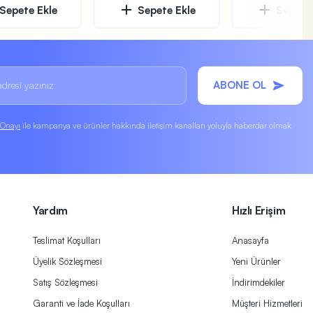
Sepete Ekle
Sepete Ekle
Sepete 
ABONE OL
k Onayı
ile kampanya ve ürünler hakkında iletişim kanalları yoluyla haberdar olmak
Yardım
Hızlı Erişim
Teslimat Koşulları
Anasayfa
Üyelik Sözleşmesi
Yeni Ürünler
Satış Sözleşmesi
İndirimdekiler
Garanti ve İade Koşulları
Müşteri Hizmetleri