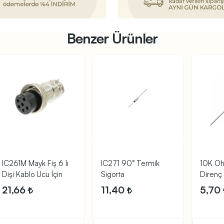
Benzer Ürünler
IC261M Mayk Fiş 6 lı
IC271 90° Termik
10K O
Dişi Kablo Ucu İçin
Sigorta
Direnç
21,66
11,40
5,70