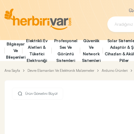
Elektrikli Ev
Profesyonel
Güvenlik
Solar Sistemle
Bilgisayar
Aletleri &
Ses Ve
Ve
Adaptör & Ş
Ve
Tüketici
Görüntü
Network
Cihazları & Akü
Bileşenleri
Elektroniği
Sistemleri
Sistemleri
Piller
Ana Sayfa
Devre Elamanları Ve Elektronik Malzemeler
Arduino Ürünleri
Ürün Görselini Büyüt