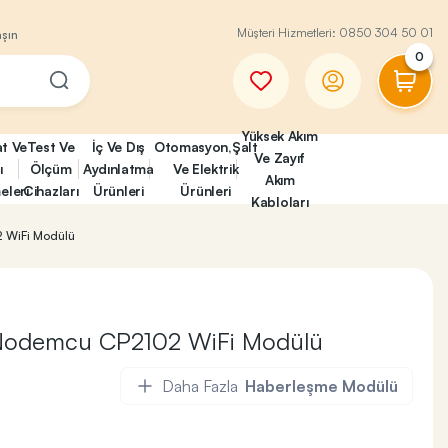
Müşteri Hizmetleri:
0850 304 50 01
aşın
0
Yüksek Akım
at Ve
Test Ve
İç Ve Dış
Otomasyon,Şalt
Ve Zayıf
ı
Ölçüm
Aydınlatma
Ve Elektrik
Akım
eleri
Cihazları
Ürünleri
Ürünleri
Kabloları
WiFi Modülü
odemcu CP2102 WiFi Modülü
Daha Fazla
Haberleşme Modülü