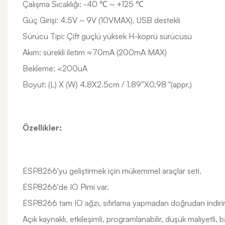
Çalışma Sıcaklığı: -40 ℃ ~ +125 ℃
Güç Girişi: 4.5V ~ 9V (10VMAX), USB destekli
Sürücü Tipi: Çift güçlü yüksek H-köprü sürücüsü
Akım: sürekli iletim ≈70mA (200mA MAX)
Bekleme: <200uA
Boyut: (L) X (W) 4.8X2.5cm / 1.89''X0.98 "(appr.)
Özellikler:
ESP8266'yu geliştirmek için mükemmel araçlar seti.
ESP8266'de IO Pimi var.
ESP8266 tam IO ağzı, sıfırlama yapmadan doğrudan indirir
Açık kaynaklı, etkileşimli, programlanabilir, düşük maliyetli, bas