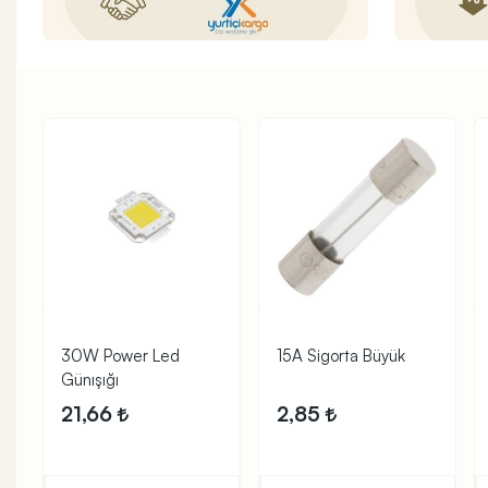
30W Power Led
15A Sigorta Büyük
Günışığı
21,66
2,85