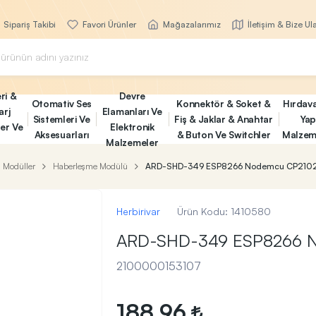
Sipariş Takibi
Favori Ürünler
Mağazalarımız
İletişim & Bize Ul
ri &
Devre
Otomativ Ses
Konnektör & Soket &
Hırdav
arj
Elamanları Ve
Sistemleri Ve
Fiş & Jaklar & Anahtar
Yap
ler Ve
Elektronik
Aksesuarları
& Buton Ve Switchler
Malzem
Malzemeler
Modüller
Haberleşme Modülü
ARD-SHD-349 ESP8266 Nodemcu CP2102 
Herbirivar
Ürün Kodu:
1410580
ARD-SHD-349 ESP8266 N
2100000153107
188,96