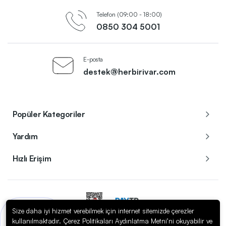
Telefon (09:00 - 18:00)
0850 304 5001
E-posta
destek@herbirivar.com
Popüler Kategoriler
Yardım
Hızlı Erişim
Size daha iyi hizmet verebilmek için internet sitemizde çerezler
Bir sorunuz mu var?
kullanılmaktadır. Çerez Politikaları Aydınlatma Metni’ni okuyabilir ve
Copyright © 2023
Herbirivar.com / Enerom Elektrik Elektronik A.Ş.
. Tüm