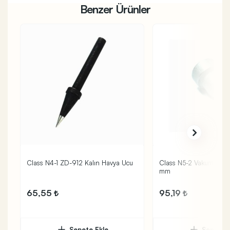
Benzer Ürünler
Class N4-1 ZD-912 Kalın Havya Ucu
Class N5-2 Vakum Tab
mm
65,55
95,19
Sepete Ekle
Sepete 