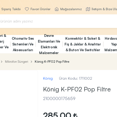
Sipariş Takibi
Favori Ürünler
Mağazalarımız
İletişim & Bize Ul
ri &
Devre
Otomativ Ses
Konnektör & Soket &
Hırdav
arj
Elamanları Ve
Sistemleri Ve
Fiş & Jaklar & Anahtar
Yap
ler Ve
Elektronik
Aksesuarları
& Buton Ve Switchler
Malzem
Malzemeler
Mikrofon Süngeri
König K-PF02 Pop Filtre
König
Ürün Kodu:
1711002
König K-PF02 Pop Filtre
2100000175659
285,00