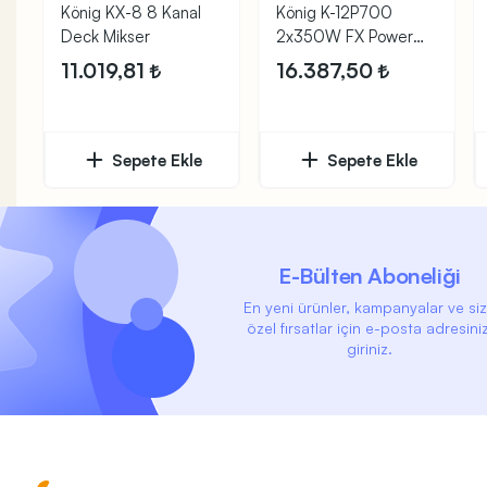
König KX-8 8 Kanal
König K-12P700
Deck Mikser
2x350W FX Power
Mikser
11.019,81
16.387,50
Sepete Ekle
Sepete Ekle
E-Bülten Aboneliği
En yeni ürünler, kampanyalar ve si
özel fırsatlar için e-posta adresiniz
giriniz.