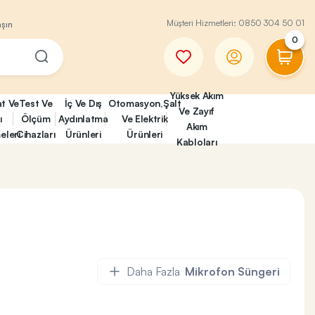
Müşteri Hizmetleri:
0850 304 50 01
aşın
0
Yüksek Akım
at Ve
Test Ve
İç Ve Dış
Otomasyon,Şalt
Ve Zayıf
ı
Ölçüm
Aydınlatma
Ve Elektrik
Akım
eleri
Cihazları
Ürünleri
Ürünleri
Kabloları
Daha Fazla
Mikrofon Süngeri