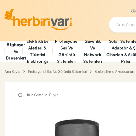
Elektrikli Ev
Profesyonel
Güvenlik
Solar Sistemle
Bilgisayar
Aletleri &
Ses Ve
Ve
Adaptör & Ş
Ve
Tüketici
Görüntü
Network
Cihazları & Akü
Bileşenleri
Elektroniği
Sistemleri
Sistemleri
Piller
Ana Sayfa
Profesyonel Ses Ve Görüntü Sistemleri
Seslendirme Aksesuarları
Ürün Görselini Büyüt