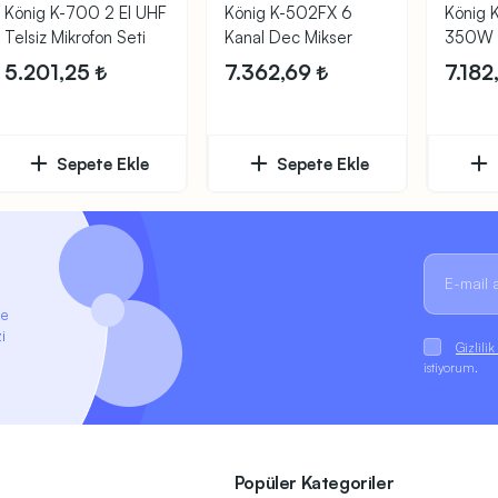
König K-700 2 El UHF
König K-502FX 6
König 
Telsiz Mikrofon Seti
Kanal Dec Mikser
350W 2
Siyah 
5.201,25
7.362,69
7.18
Sepete Ekle
Sepete Ekle
ze
i
Gizlili
istiyorum.
Popüler Kategoriler