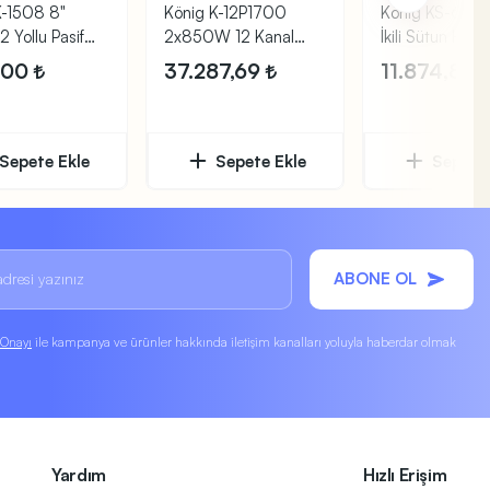
K-1508 8"
König K-12P1700
König KS-6T 
 Yollu Pasif
2x850W 12 Kanal
İkili Sütun Hopa
Kabin
Power Mikser
Beyaz
2,00
37.287,69
11.874,81
Sepete Ekle
Sepete Ekle
Sepete 
ABONE OL
k Onayı
ile kampanya ve ürünler hakkında iletişim kanalları yoluyla haberdar olmak
Yardım
Hızlı Erişim