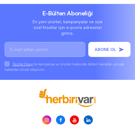
E-Bülten Aboneliği
En yeni ürünler, kampanyalar ve size
özel fırsatlar için e-posta adresinizi
giriniz.
ABONE OL
Gizlilik Onayı
ile kampanya ve ürünler hakkında iletişim kanalları yoluyla
haberdar olmak istiyorum.