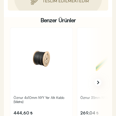
Benzer Ürünler
Öznur 4x10mm NYY Yer Altı Kablo
Öznur 35mm NYAF Kablo
(Metre)
444,60
269,04