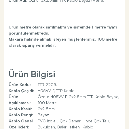
Ürün Adı:
Öznur 2x2.5mm TTR Kablo Beyaz (Metre)
Ürün metre olarak satılmakta ve sistemde 1 metre fiyatı
görüntülenmektedir.
Makara halinde almak isteyen müşterilerimiz, 100 metre
olarak sipariş vermelidir.
Ürün Bilgisi
Ürün Kodu:
TTR 2205.
Kablo Çeşidi:
H05VV-F, TTR Kablo
Ürün
Öznur H05VV-F, 2x2.5mm TTR Kablo Beyaz,
Açıklaması:
100 Metre
Kablo Kesiti:
2x2.5mm
Kablo Rengi:
Beyaz
Kablo Genel
PVC İzoleli, Çok Damarlı, İnce Çok Telli,
Özellikleri:
Bükülgen, Bakır İletkenli Kablo