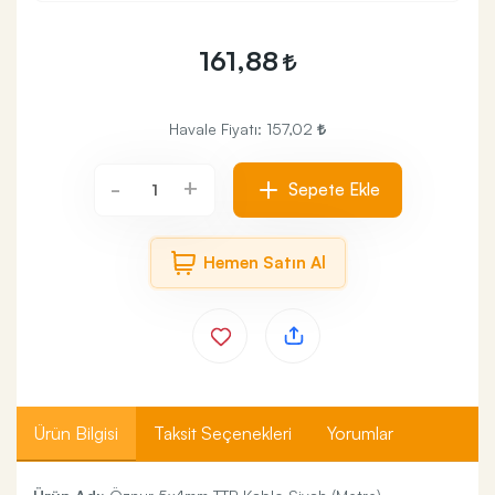
161,88
Havale Fiyatı:
157,02
+
-
Sepete Ekle
Hemen Satın Al
Ürün Bilgisi
Taksit Seçenekleri
Yorumlar