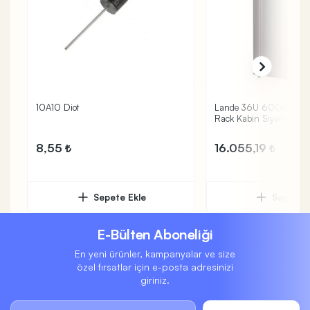
10A10 Diot
Lande 36U 600x800 Te
Rack Kabin Siyah
8,55
16.055,19
Sepete Ekle
Sepete 
E-Bülten Aboneliği
En yeni ürünler, kampanyalar ve size
özel fırsatlar için e-posta adresinizi
giriniz.