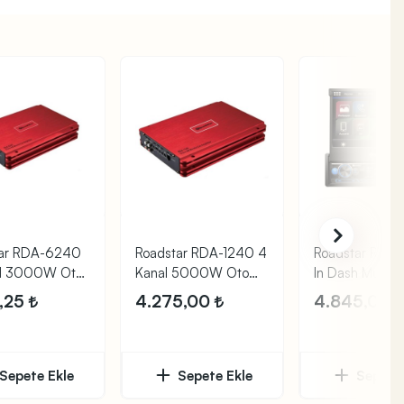
tar RDA-6240
Roadstar RDA-1240 4
Roadstar RD61
al 3000W Oto
Kanal 5000W Oto
In Dash Multi
Anfi
Oynatıcı
1,25
4.275,00
4.845,00
Sepete Ekle
Sepete Ekle
Sepete 