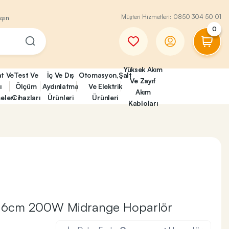
Müşteri Hizmetleri:
0850 304 50 01
aşın
0
Yüksek Akım
at Ve
Test Ve
İç Ve Dış
Otomasyon,Şalt
Ve Zayıf
ı
Ölçüm
Aydınlatma
Ve Elektrik
Akım
eleri
Cihazları
Ürünleri
Ürünleri
Kabloları
16cm 200W Midrange Hoparlör