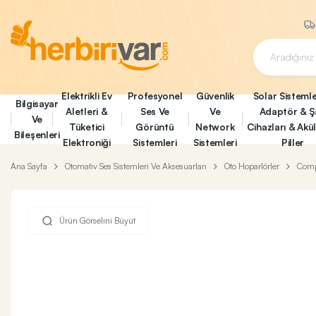
Elektrikli Ev
Profesyonel
Güvenlik
Solar Sistemle
Bilgisayar
Aletleri &
Ses Ve
Ve
Adaptör & Ş
Ve
Tüketici
Görüntü
Network
Cihazları & Akü
Bileşenleri
Elektroniği
Sistemleri
Sistemleri
Piller
Ana Sayfa
Otomativ Ses Sistemleri Ve Aksesuarları
Oto Hoparlörler
Comp
Ürün Görselini Büyüt