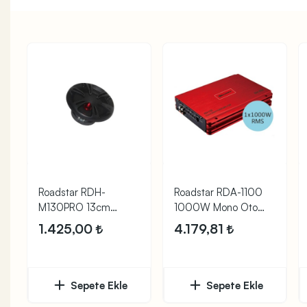
Roadstar RDH-
Roadstar RDA-1100
M130PRO 13cm
1000W Mono Oto
180W Midrange
Anfi
1.425,00
4.179,81
Hoparlör
Sepete Ekle
Sepete Ekle