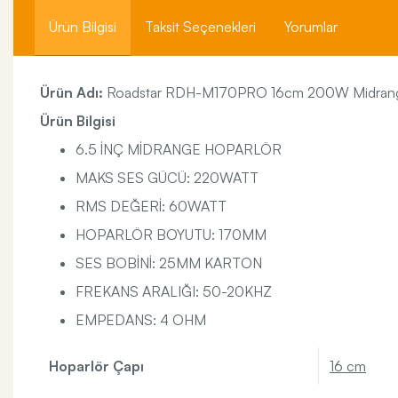
Ürün Bilgisi
Taksit Seçenekleri
Yorumlar
Ürün Adı:
Roadstar RDH-M170PRO 16cm 200W Midrang
Ürün Bilgisi
6.5 İNÇ MİDRANGE HOPARLÖR
MAKS SES GÜCÜ: 220WATT
RMS DEĞERİ: 60WATT
HOPARLÖR BOYUTU: 170MM
SES BOBİNİ: 25MM KARTON
FREKANS ARALIĞI: 50-20KHZ
EMPEDANS: 4 OHM
Hoparlör Çapı
16 cm