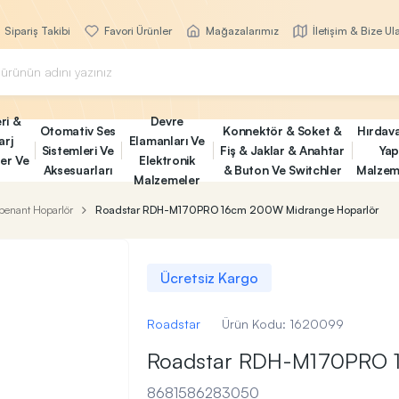
Sipariş Takibi
Favori Ürünler
Mağazalarımız
İletişim & Bize Ul
ri &
Devre
Otomativ Ses
Konnektör & Soket &
Hırdav
arj
Elamanları Ve
Sistemleri Ve
Fiş & Jaklar & Anahtar
Yap
ler Ve
Elektronik
Aksesuarları
& Buton Ve Switchler
Malzem
Malzemeler
enant Hoparlör
Roadstar RDH-M170PRO 16cm 200W Midrange Hoparlör
Ücretsiz Kargo
Roadstar
Ürün Kodu:
1620099
Roadstar RDH-M170PRO 
8681586283050