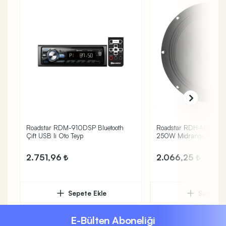
Roadstar RDM-910DSP Bluetooth
Roadstar RDH-M200
Çift USB li Oto Teyp
250W Midrange Hoparl
2.751,96
2.066,25
Sepete Ekle
Sepete 
E-Bülten Aboneliği