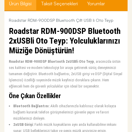
Ürün Bilgisi
Taksit Seçenekleri
Yorumlar
Roadstar RDM-900DSP Bluetooth Çift USB li Oto Teyp
Roadstar RDM-900DSP Bluetooth
2xUSBli Oto Teyp: Yolculuklarınızı
Müziğe Dönüştürün!
Roadstar RDM-900DSP Bluetooth 2xUSBli Oto Teyp
, aracınızda üstün
ses kalitesi ve modern teknolojiyi bir araya getirerek sürüş deneyiminizi
tamamen değiştirir. Bluetooth bağlantısı, 2xUSB girişi ve DSP (Dijital Sinyal
İşlemcisi) özelliği sayesinde müzik keyfinizi doruklara çıkarın. Hem
eğlenceli hem de güvenli yolculuklar için ideal bir seçenektir.
Öne Çıkan Özellikler
Bluetooth Bağlantısı:
Akıllı cihazlarınızla kablosuz olarak kolayca
bağlantı kurarak telefon görüşmelerinizi güvenle yapın ve favori
müziklerinizi dinleyin.
2xUSB Girişi:
Farklı müzik kaynaklarını aynı anda kullanabilme imkanı
sunar. USB belleklerinizi takın ve geniş müzik arşivinize erişin.