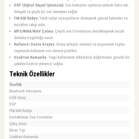
DSP (Dijital Sinyal İşlemcisi):
Ses kalitesini optimize ederek daha net,
dengeli ve güçlü bir ses deneyimi sağlar.
FM/AM Radyo:
Yerel radyo istasyonlarını dinleyerek güncel haberleri ve
müzikleri takip edin.
MP3/WMA/WAV Çalma:
Çeşitli ses formatlarını destekleyerek müzik
dinleme özgürlüğü sunar.
Kullanıcı Dostu Arayüz:
Kolay anlaşılır menüsü ve ergonomik tuşları
sayesinde kullanımı son derece pratiktir.
Uzaktan Kumanda:
Teypi kullanırken dikkatinizi dağıtmadan güvenli bir
şekilde kontrol etmenizi sağlar.
Teknik Özellikler
Özellik
Bluetooth Versiyonu
USB Girişi
DSP
FM/AM Radyo
Desteklenen Ses Formatları
Çıkış Gücü
Ekran Tipi
Uzaktan Kumanda