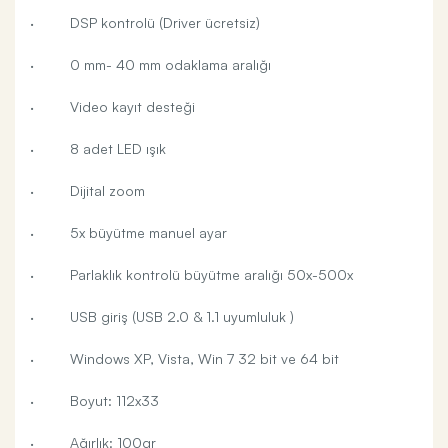
· DSP kontrolü (Driver ücretsiz)
· 0 mm- 40 mm odaklama aralığı
· Video kayıt desteği
· 8 adet LED ışık
· Dijital zoom
· 5x büyütme manuel ayar
· Parlaklık kontrolü büyütme aralığı 50x-500x
· USB giriş (USB 2.0 & 1.1 uyumluluk )
· Windows XP, Vista, Win 7 32 bit ve 64 bit
· Boyut: 112x33
· Ağırlık: 100gr