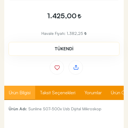
1.425,00
Havale Fiyatı:
1.382,25
TÜKENDİ
Ürün Bilgisi
Taksit Seçenekleri
Yorumlar
Ürün Özel
Ürün Adı:
Sunline S07-500x Usb Dijital Mikroskop